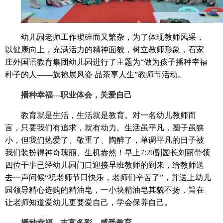
幼儿园老师工作琐碎而又繁杂，为了体现教师风采，
以健康向上，充满活力的精神面貌，树立教师形象，石家
庄外国语教育集团幼儿园进行了主题为“做为孩子播种幸福
种子的人——旗袍展风姿 品茶享人生”教师节活动。
播种幸福---职业体会，关爱自己
教育就是生活，生活就是教育。对一名幼儿教师而
言，只要我们有追求，就有动力。生活虽平凡，圈子虽狭
小，但我们热爱了、敬重了、陶醉了，单调平凡的日子被
我们装扮得神奇瑰丽、生机盎然！早上7:20副园长刘丽带领
四位干事已经幼儿园门口迎接早班教师的到来，给教师送
去一声问候“祝老师节日快乐，老师们辛苦了”，并送上幼儿
园领导精心选购的精油皂，一小块精油皂其貌不扬，旨在
让老师知道爱幼儿更要爱自己，学会保养自己。
播种幸福---丰富多彩，感受教育