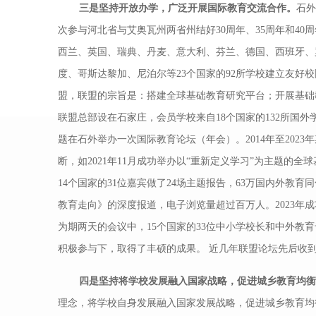
三是坚持开放办学，广泛开展国际教育交流合作。
石外
次参与河北省与艾奥瓦州两省州结好30周年、35周年和40
西兰、英国、瑞典、丹麦、意大利、芬兰、德国、西班牙、
度、哥斯达黎加、尼泊尔等23个国家的92所学校建立友好
盟，联盟的宗旨是：搭建全球基础教育研究平台；开展基础
联盟总部设在石家庄，会员学校来自18个国家的132所国
题在石外举办一次国际教育论坛（年会）。2014年至20
断，如2021年11月成功举办以“重新定义学习”为主题
14个国家的31位嘉宾做了24场主题报告，63万国内外
教育走向》的深度报道，电子浏览量超过百万人。2023年
为期两天的会议中，15个国家的33位中小学校长和中外教
积极参与下，取得了丰硕的成果。 近几年联盟论坛先后收到
四是坚持将学校发展融入国家战略，促进城乡教育均衡
理念，将学校自身发展融入国家发展战略，促进城乡教育均衡