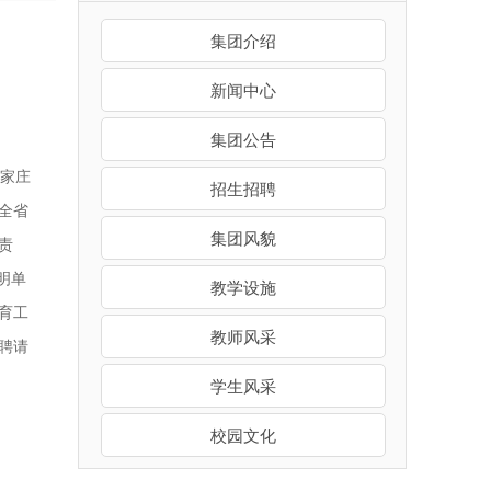
集团介绍
新闻中心
集团公告
家庄
招生招聘
全省
集团风貌
责
明单
教学设施
育工
教师风采
聘请
学生风采
校园文化