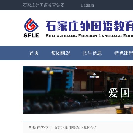
石家庄外国语教育集团
English
首页
集团概况
招生信息
特色课
您所在的位置:
> 集团概况 >
首页
集团介绍