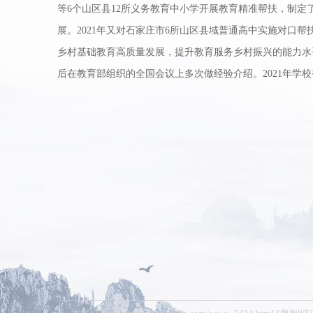
等6个山区县12所义务教育中小学开展教育精准帮扶，制定了
展。2021年又对石家庄市6所山区县域普通高中实施对口
乡村基础教育高质量发展，提升教育服务乡村振兴的能力水
后在教育部组织的全国会议上多次做经验介绍。2021年学