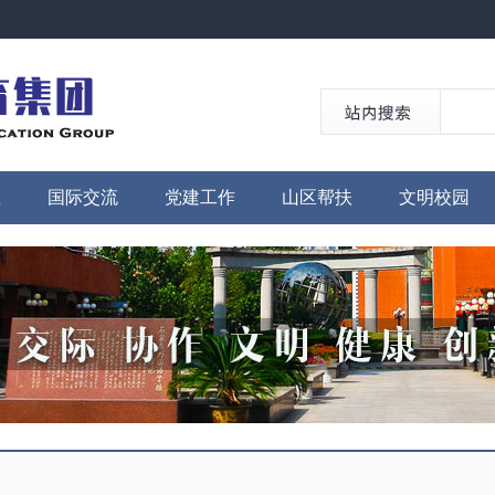
程
国际交流
党建工作
山区帮扶
文明校园