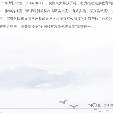
十年帮扶计划（2014-2024），实施九大帮扶工程，有力推动城乡教育均
帮扶，推动普通高中新课程新教材在山区县域高中有效实施，振兴县域高中
平，完善巩固拓展脱贫攻坚成果与乡村振兴有效衔接的对口帮扶工作机制
校被中共中央、国务院授予“全国脱贫攻坚先进集体”荣誉称号。
阅读量：
23158