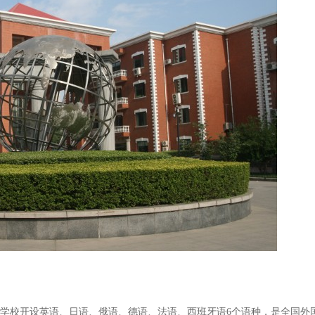
学校开设英语、日语、俄语、德语、法语、西班牙语6个语种，是全国外