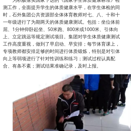
测工作，全面提升学生的体质健康水平，在学生体检的同
时，石外集团公共资源部全体体育教师对七、八、十和十
一年级进行了为期两天的体质健康测试。包括：坐位体前
屈、1分钟仰卧起坐、50米跑、800米或1000米、引体向
上、立定跳远等规定测试项目。集团对学生体质健康测试
工作高度重视，做到了早启动、早安排；每节体育课上，
专项教师都安排足够的时间进行体质锻炼，特别是对引体
向上等弱项进行了针对性训练和练习；测试过程认真配
合、有条不紊；测试结果准确记录，及时上报。