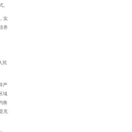
式。
，实
培养
人民
异严
区域
均衡
是充