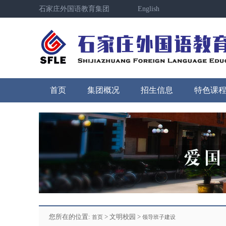
石家庄外国语教育集团
English
首页
集团概况
招生信息
特色课
您所在的位置:
> 文明校园 >
首页
领导班子建设