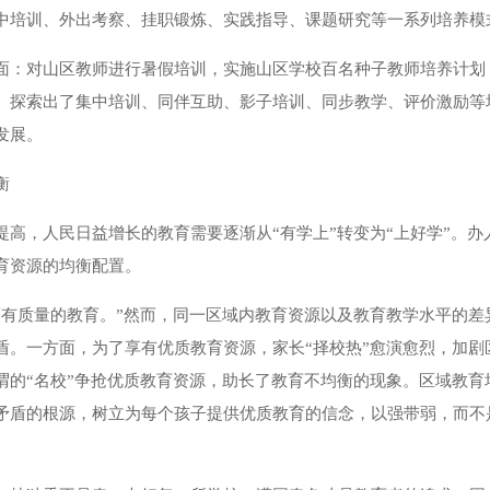
中培训、外出考察、挂职锻炼、实践指导、课题研究等一系列培养模
面：对山区教师进行暑假培训，实施山区学校百名种子教师培养计划
。探索出了集中培训、同伴互助、影子培训、同步教学、评价激励等
发展。
衡
高，人民日益增长的教育需要逐渐从“有学上”转变为“上好学”。办
育资源的均衡配置。
而有质量的教育。”然而，同一区域内教育资源以及教育教学水平的差
盾。一方面，为了享有优质教育资源，家长“择校热”愈演愈烈，加剧
谓的“名校”争抢优质教育资源，助长了教育不均衡的现象。区域教育
矛盾的根源，树立为每个孩子提供优质教育的信念，以强带弱，而不