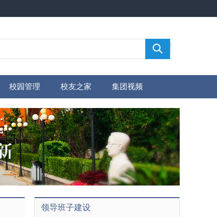
校园管理
校友之家
集团视频
领导班子建设