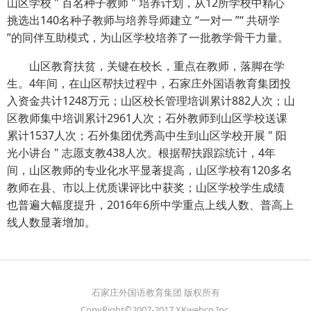
山区学校 " 百名种子教师 " 培养计划，从12所学校中精心
挑选出140名种子教师与培养导师建立 “一对一 ”“ 共研学
”的同伴互助模式，为山区学校培养了一批教学骨干力量。
山区教育扶贫，关键在校长，重点在教师，落脚在学
生。4年间，在山区帮扶过程中，石家庄外国语教育集团投
入资金共计1248万元；山区校长管理培训累计882人次；山
区教师集中培训累计2961人次；石外教师到山区学校送课
累计1537人次；石外集团优秀高中生到山区学校开展 " 阳
光小讲台 " 志愿支教438人次。根据帮扶跟踪统计，4年
间，山区教师的专业化水平显著提高，山区学校有120多名
教师在县、市以上优质课评比中获奖；山区学校学生成绩
也普遍大幅度提升，2016年6所中学重点上线人数、普高上
线人数显著增加。
石家庄外国语教育集团 版权所有
CopyRight©2007-2017 XKwebcn Inc.