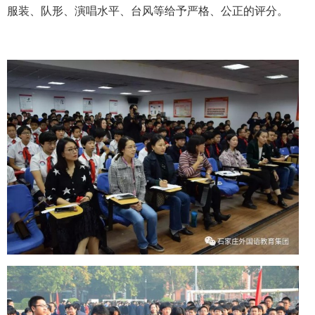
服装、队形、演唱水平、台风等给予严格、公正的评分。