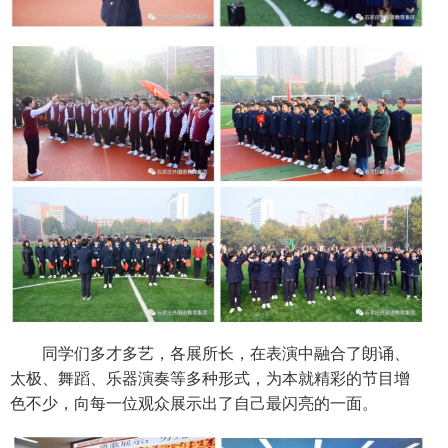
同学们多才多艺，各展所长，在表演中融合了朗诵、
太极、舞蹈、乐器演奏等多种形式，为本就精彩的节目增
色不少，向每一位观众展示出了自己最闪亮的一面。