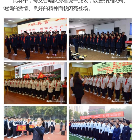
比赛中，每支合唱队身着统一服装，以整齐的队列、
饱满的激情、良好的精神面貌闪亮登场。