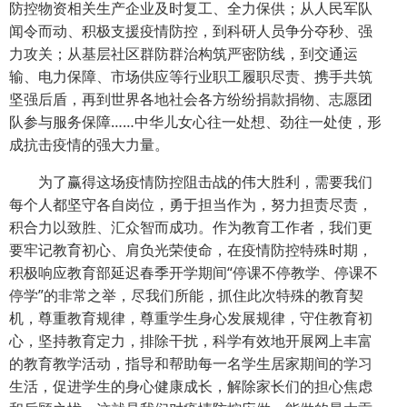
防控物资相关生产企业及时复工、全力保供；从人民军队
闻令而动、积极支援疫情防控，到科研人员争分夺秒、强
力攻关；从基层社区群防群治构筑严密防线，到交通运
输、电力保障、市场供应等行业职工履职尽责、携手共筑
坚强后盾，再到世界各地社会各方纷纷捐款捐物、志愿团
队参与服务保障……中华儿女心往一处想、劲往一处使，形
成抗击疫情的强大力量。
为了赢得这场疫情防控阻击战的伟大胜利，需要我们
每个人都坚守各自岗位，勇于担当作为，努力担责尽责，
积合力以致胜、汇众智而成功。作为教育工作者，我们更
要牢记教育初心、肩负光荣使命，在疫情防控特殊时期，
积极响应教育部延迟春季开学期间“停课不停教学、停课不
停学”的非常之举，尽我们所能，抓住此次特殊的教育契
机，尊重教育规律，尊重学生身心发展规律，守住教育初
心，坚持教育定力，排除干扰，科学有效地开展网上丰富
的教育教学活动，指导和帮助每一名学生居家期间的学习
生活，促进学生的身心健康成长，解除家长们的担心焦虑