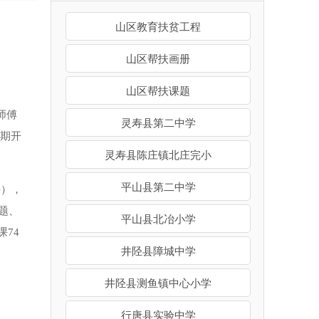
山区教育扶贫工程
山区帮扶画册
山区帮扶课题
师傅
灵寿县第二中学
期开
灵寿县陈庄镇北庄完小
平山县第二中学
科），
题、
平山县北冶小学
课
74
井陉县障城中学
井陉县测鱼镇中心小学
行唐县实验中学