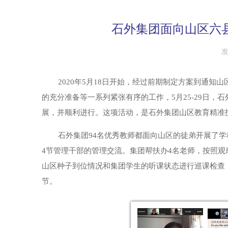
石外集团面向山区六
2020年
5
月
18
日开始，经过前期制定方案到通知山
的充分准备等一系列紧张有序的工作，
5
月
25-29
日，石
展，并顺利进行。这项活动，是石外集团山区教育精准扶
石外集团
94
名优秀教师都面向山区的徒弟开展了学
4
节管理干部的管理交流。集团帮扶办
4
名老师，按照观
山区种子到位情况和集团学生的听课状态进行巡课检查
节。