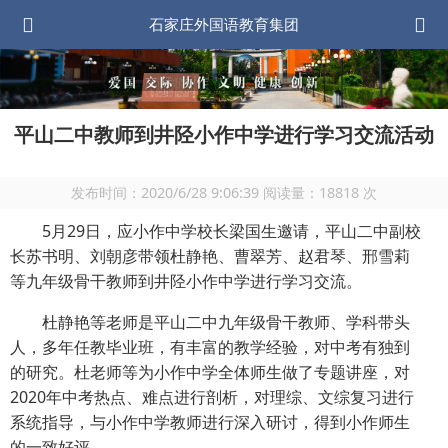
石家庄外国语教育集团
平山二中教师到井陉小作中学进行学习交流活动
发布时间：
2020/6/28 9:06:39
阅读量：
18818
次
5月
29
日，应小作中学校长梁国生邀请，平山二中副校
长苏书明、刘朝彦带领杜静艳、曹翠芳、赵君琴、邢雪莉
等九年级骨干教师到井陉小作中学进行学习交流。
杜静艳等老师是平山二中九年级骨干教师、学科带头
人，多年任教毕业班，有丰富的教学经验，对中考有独到
的研究。杜老师等为小作中学全体师生做了专题讲座，对
2020
年中考热点、难点进行剖析，对理综、文综复习进行
系统指导，与小作中学教师进行深入研讨，得到小作师生
的一致好评。