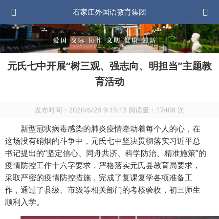
石家庄外国语教育集团
元氏七中开展“树三观、强志向、明担当”主题教
育活动
发布时间：
2020/6/28 9:15:13
阅读量：
17408
次
新型冠状病毒感染的肺炎疫情牵动着每个人的心，在
这场没有硝烟的斗争中，元氏七中坚决贯彻落实习近平总
书记提出的“坚定信心、同舟共济、科学防治、精准施策”的
疫情防控工作十六字要求，严格落实元氏县教育局要求，
采取严密的疫情防控措施，完成了复课复学各项准备工
作，通过了县级、市级等相关部门的考核验收，初三师生
顺利入学。