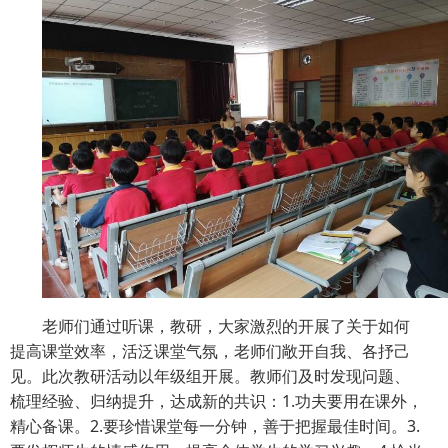
老师们通过听课，教研，大家激烈的开展了关于如何
提高课堂效率，活泛课堂气氛，老师们敞开自我、各抒己
见。此次教研活动以年级组开展。教师们及时发现问题、
梳理经验、归纳提升，达成新的共识：
1
.功夫要用在课外，
精心备课。
2
.要珍惜课堂每一分钟，善于把握最佳时间。
3
.