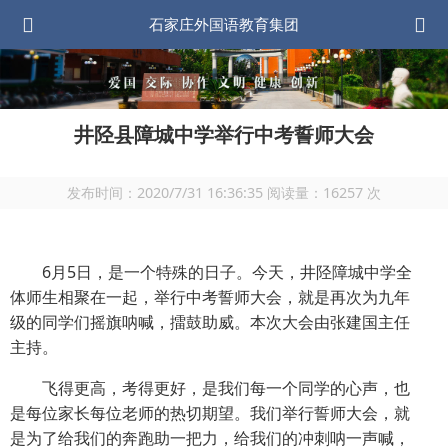
石家庄外国语教育集团
井陉县障城中学举行中考誓师大会
发布时间：
2020/7/31 16:36:35
阅读量：
16257
次
6月
5
日，是一个特殊的日子。今天，井陉障城中学全
体师生相聚在一起，举行中考誓师大会，就是再次为九年
级的同学们摇旗呐喊，擂鼓助威。本次大会由张建国主任
主持。
飞得更高，考得更好，是我们每一个同学的心声，也
是每位家长每位老师的热切期望。我们举行誓师大会，就
是为了给我们的奔跑助一把力，给我们的冲刺呐一声喊，