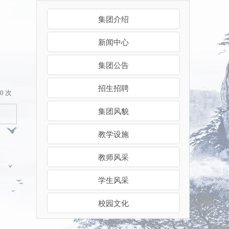
集团介绍
新闻中心
集团公告
招生招聘
0
次
集团风貌
教学设施
教师风采
学生风采
校园文化