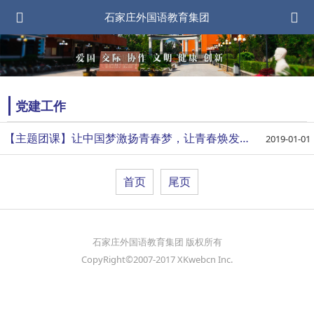
石家庄外国语教育集团
党建工作
【主题团课】让中国梦激扬青春梦，让青春焕发最绚丽的光彩
2019-01-01
首页
尾页
石家庄外国语教育集团 版权所有
CopyRight©2007-2017 XKwebcn Inc.