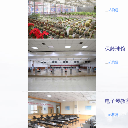
...
»详细
保龄球馆
...
»详细
电子琴教
...
»详细